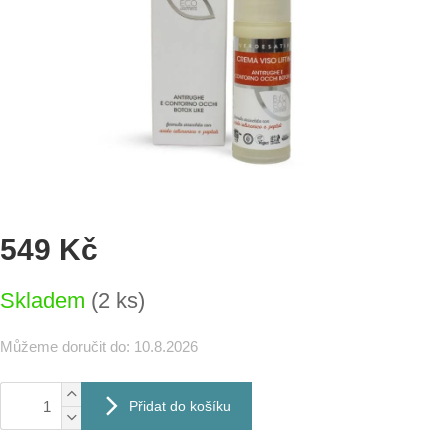
549 Kč
Měrná
Skladem
(2 ks)
cena:
Můžeme doručit do:
10.8.2026
Přidat do košíku