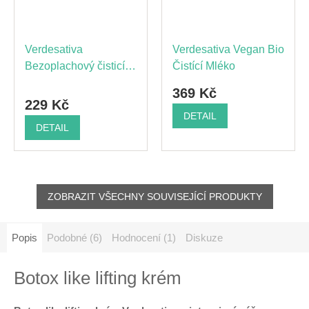
Verdesativa
Verdesativa Vegan Bio
Bezoplachový čisticí
Čistící Mléko
tělový krém
369 Kč
229 Kč
DETAIL
DETAIL
ZOBRAZIT VŠECHNY SOUVISEJÍCÍ PRODUKTY
Popis
Podobné (6)
Hodnocení (1)
Diskuze
Botox like lifting krém