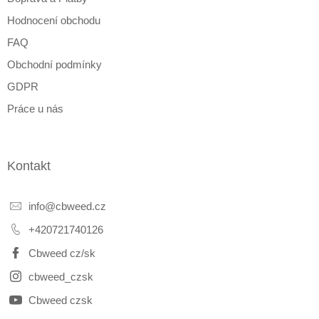
Hodnocení obchodu
FAQ
Obchodní podmínky
GDPR
Práce u nás
Kontakt
info
@
cbweed.cz
+420721740126
Cbweed cz/sk
cbweed_czsk
Cbweed czsk