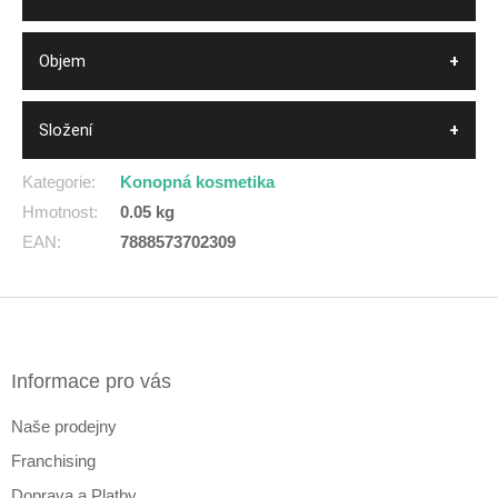
Objem
Složení
Kategorie
:
Konopná kosmetika
Hmotnost
:
0.05 kg
EAN
:
7888573702309
Z
á
p
a
Informace pro vás
t
Naše prodejny
í
Franchising
Doprava a Platby