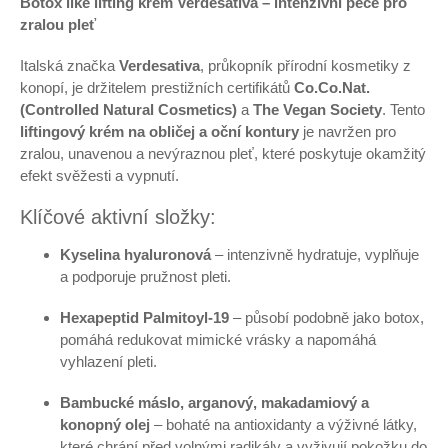
Botox like lifting krém Verdesativa – intenzivní péče pro
zralou pleť
Italská značka
Verdesativa
, průkopník přírodní kosmetiky z
konopí, je držitelem prestižních certifikátů
Co.Co.Nat.
(Controlled Natural Cosmetics)
a
The Vegan Society
. Tento
liftingový krém na obličej a oční kontury
je navržen pro
zralou, unavenou a nevýraznou pleť, které poskytuje okamžitý
efekt svěžesti a vypnutí.
Klíčové aktivní složky:
Kyselina hyaluronová
– intenzivně hydratuje, vyplňuje
a podporuje pružnost pleti.
Hexapeptid Palmitoyl-19
– působí podobně jako botox,
pomáhá redukovat mimické vrásky a napomáhá
vyhlazení pleti.
Bambucké máslo, arganový, makadamiový a
konopný olej
– bohaté na antioxidanty a výživné látky,
které chrání před volnými radikály a vyživují pokožku do