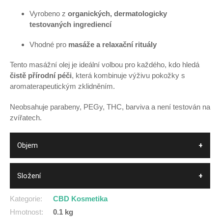
Vyrobeno z
organických, dermatologicky
testovaných ingrediencí
Vhodné pro
masáže a relaxační rituály
Tento masážní olej je ideální volbou pro každého, kdo hledá
čistě přírodní péči
, která kombinuje výživu pokožky s
aromaterapeutickým zklidněním.
Neobsahuje parabeny, PEGy, THC, barviva a není testován na
zvířatech.
Objem
Složení
Kategorie
:
CBD Kosmetika
Hmotnost
:
0.1 kg