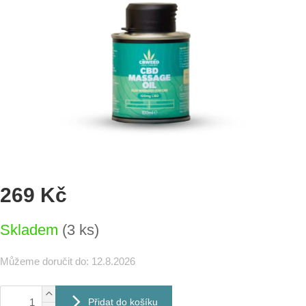
269 Kč
Měrná
Skladem
(3 ks)
cena:
Můžeme doručit do:
12.8.2026
Přidat do košíku