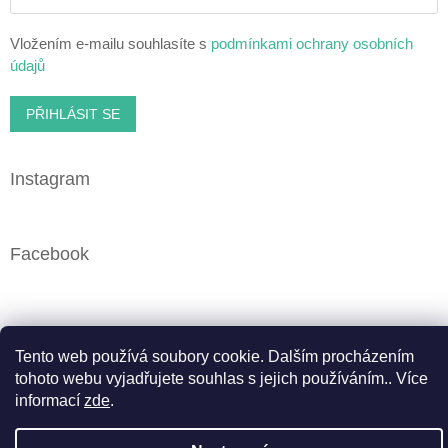
Vložením e-mailu souhlasíte s
podmínkami ochrany osobních
údajů
PŘIHLÁSIT SE
Instagram
Facebook
Vytvořil Shoptet
Tento web používá soubory cookie. Dalším procházením
tohoto webu vyjadřujete souhlas s jejich používáním.. Více
informací
zde
.
Copyright 2026
Cbweed.cz
. Všechna práva vyhrazena.
Upravit nastavení cookies