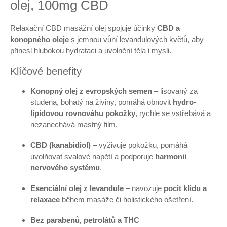
olej, 100mg CBD
Relaxační CBD masážní olej spojuje účinky
CBD a
konopného oleje
s jemnou vůní levandulových květů, aby
přinesl hlubokou hydrataci a uvolnění těla i mysli.
Klíčové benefity
Konopný olej z evropských semen
– lisovaný za
studena, bohatý na živiny, pomáhá obnovit
hydro-
lipidovou rovnováhu pokožky
, rychle se vstřebává a
nezanechává mastný film.
CBD (kanabidiol)
– vyživuje pokožku, pomáhá
uvolňovat svalové napětí a podporuje
harmonii
nervového systému
.
Esenciální olej z levandule
– navozuje
pocit klidu a
relaxace
během masáže či holistického ošetření.
Bez parabenů, petrolátů a THC