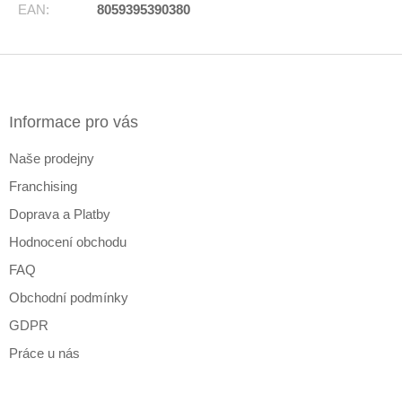
EAN
:
8059395390380
Z
á
p
a
Informace pro vás
t
Naše prodejny
í
Franchising
Doprava a Platby
Hodnocení obchodu
FAQ
Obchodní podmínky
GDPR
Práce u nás