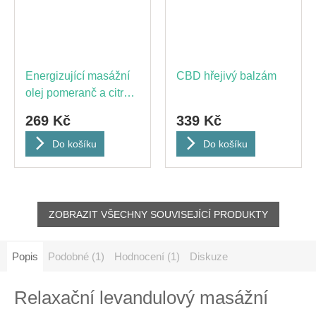
Energizující masážní
CBD hřejivý balzám
olej pomeranč a citron,
100mg CBD
269 Kč
339 Kč
Do košíku
Do košíku
ZOBRAZIT VŠECHNY SOUVISEJÍCÍ PRODUKTY
Popis
Podobné (1)
Hodnocení (1)
Diskuze
Relaxační levandulový masážní