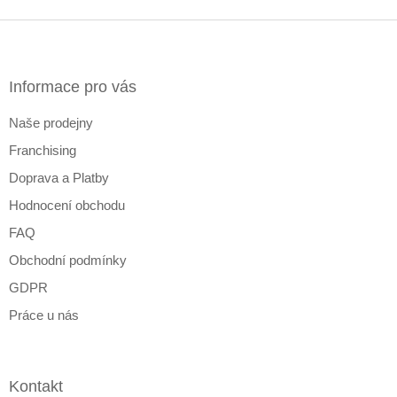
Z
á
p
a
Informace pro vás
t
Naše prodejny
í
Franchising
Doprava a Platby
Hodnocení obchodu
FAQ
Obchodní podmínky
GDPR
Práce u nás
Kontakt