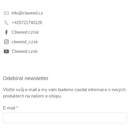
info
@
cbweed.cz
+420721740126
Cbweed cz/sk
cbweed_czsk
Cbweed czsk
Odebírat newsletter
Vložte svůj e-mail a my vám budeme zasílat informace o nových
produktech na našem e-shopu.
E-mail