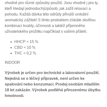
vhodné pro různé způsoby použití. Jsou vhodné j pro ty,
kteří hledají jednoduchýzpůsob, jak zažít relaxaci a
pohodu. Každá dávka této odrůdy přináší unikátní
aromatický zážitek! S tímto produktem získáte skvělou
kombinaci kvality, účinnosti a taktéž příjemného
uživatelského prožitku napčíklad s vašimi přáteli.
HHCP < 15 %
CBD < 10 %
THC < 0,2 %
INDOOR
Výrobek je určen pro technické a laboratorní použití.
Nejedná se o léčivý přípravek, není určen ke
spalování nebo konzumaci. Prodej osobám mladším
18 let zakázán. Výrobek podléhá přirozenému úbytku
hmotnosti.