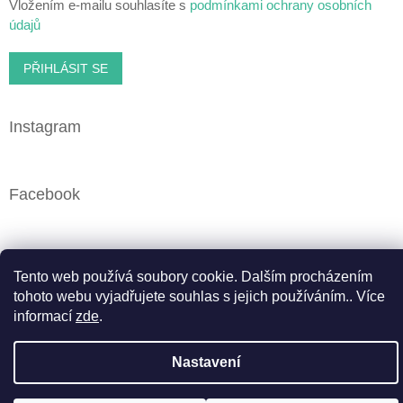
Vložením e-mailu souhlasíte s
podmínkami ochrany osobních
údajů
PŘIHLÁSIT SE
Instagram
Facebook
Vytvořil Shoptet
Tento web používá soubory cookie. Dalším procházením
tohoto webu vyjadřujete souhlas s jejich používáním.. Více
informací
zde
.
Copyright 2026
Cbweed.cz
. Všechna práva vyhrazena.
Upravit nastavení cookies
Nastavení