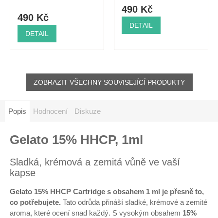
490 Kč
490 Kč
DETAIL
DETAIL
ZOBRAZIT VŠECHNY SOUVISEJÍCÍ PRODUKTY
Popis
Hodnocení
Diskuze
Gelato 15% HHCP, 1ml
Sladká, krémová a zemitá vůně ve vaší
kapse
Gelato 15% HHCP Cartridge s obsahem 1 ml je přesně to,
co potřebujete.
Tato odrůda přináší sladké, krémové a zemité
aroma, které ocení snad každý.
S vysokým obsahem
15%