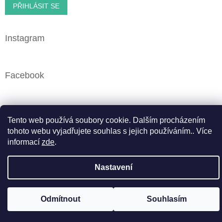
PŘIHLÁSIT SE
Instagram
Facebook
Vytvořil Shoptet
Tento web používá soubory cookie. Dalším procházením
tohoto webu vyjadřujete souhlas s jejich používáním.. Více
informací
zde
.
Copyright 2026
Cbweed.cz
. Všechna práva vyhrazena.
Upravit nastavení cookies
Nastavení
Odmítnout
Souhlasím