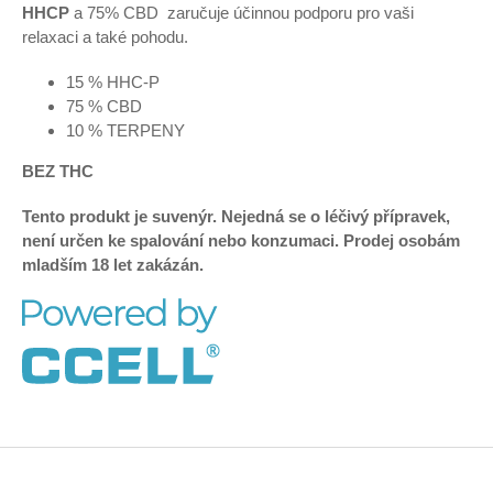
HHCP
a 75% CBD zaručuje účinnou podporu pro vaši
relaxaci a také pohodu.
15 % HHC-P
75 % CBD
10 % TERPENY
BEZ THC
Tento produkt je suvenýr. Nejedná se o léčivý přípravek,
není určen ke spalování nebo konzumaci. Prodej osobám
mladším 18 let zakázán.
Z
á