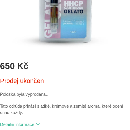
650 Kč
Měrná
Prodej ukončen
cena:
Položka byla vyprodána…
Tato odrůda přináší sladké, krémové a zemité aroma, které ocení
snad každý.
Detailní informace