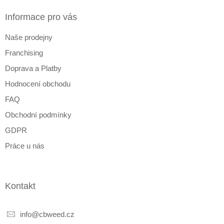
p
a
Informace pro vás
t
Naše prodejny
í
Franchising
Doprava a Platby
Hodnocení obchodu
FAQ
Obchodní podmínky
GDPR
Práce u nás
Kontakt
info
@
cbweed.cz