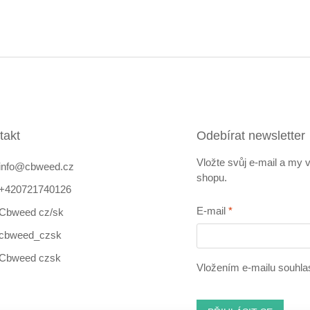
takt
Odebírat newsletter
Vložte svůj e-mail a my
info
@
cbweed.cz
shopu.
+420721740126
E-mail
Cbweed cz/sk
cbweed_czsk
Cbweed czsk
Vložením e-mailu souhla