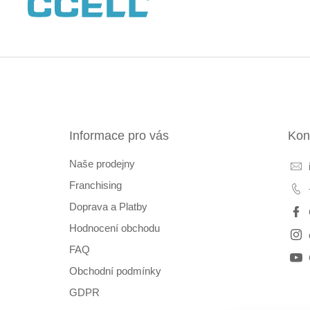
Z
á
p
a
t
Informace pro vás
Kon
í
Naše prodejny
Franchising
Doprava a Platby
Hodnocení obchodu
FAQ
Obchodní podmínky
GDPR