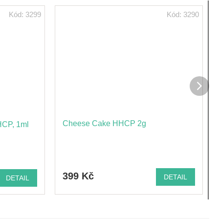
Kód:
3299
Kód:
3290
Dalš
prod
Cheese Cake HHCP 2g
CP, 1ml
399 Kč
DETAIL
DETAIL