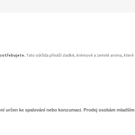
e
 potřebujete.
Tato odrůda přináší sladké, krémové a zemité aroma, které 
 není určen ke spalování nebo konzumaci. Prodej osobám mladším