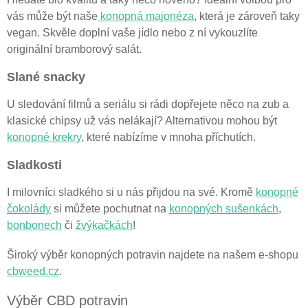
vás může být naše
konopná majonéza
, která je zároveň taky
vegan. Skvěle doplní vaše jídlo nebo z ní vykouzlíte
originální bramborový salát.
Slané snacky
U sledování filmů a seriálu si rádi dopřejete něco na zub a
klasické chipsy už vás nelákají? Alternativou mohou být
konopné krekry
, které nabízíme v mnoha příchutích.
Sladkosti
I milovníci sladkého si u nás přijdou na své. Kromě
konopné
čokolády
si můžete pochutnat na
konopných sušenkách
,
bonbonech
či
žvýkačkách
!
Široký výběr konopných potravin najdete na našem e-shopu
cbweed.cz
.
Výběr CBD potravin