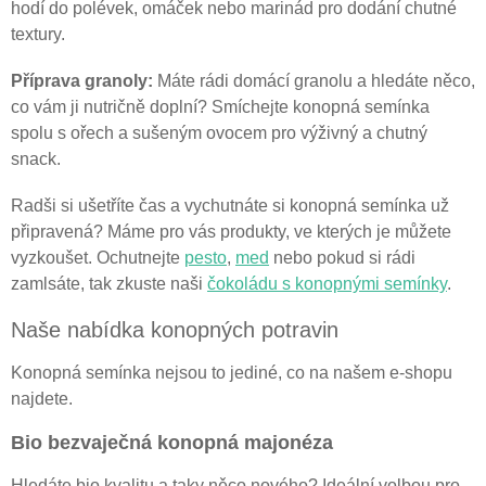
hodí do polévek, omáček nebo marinád pro dodání chutné
textury.
Příprava granoly:
Máte rádi domácí granolu a hledáte něco,
co vám ji nutričně doplní? Smíchejte konopná semínka
spolu s ořech a sušeným ovocem pro výživný a chutný
snack.
Radši si ušetříte čas a vychutnáte si konopná semínka už
připravená? Máme pro vás produkty, ve kterých je můžete
vyzkoušet. Ochutnejte
pesto
,
med
nebo pokud si rádi
zamlsáte, tak zkuste naši
čokoládu s konopnými semínky
.
Naše nabídka konopných potravin
Konopná semínka nejsou to jediné, co na našem e-shopu
najdete.
Bio bezvaječná konopná majonéza
Hledáte bio kvalitu a taky něco nového? Ideální volbou pro