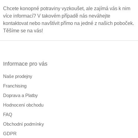
Chcete konopné potraviny vyzkoušet, ale zajímá vás k nim
více informací? V takovém případě nás neváhejte
kontaktovat nebo navštívit přímo na jedné z našich poboček.
Těšíme se na vás!
Z
á
p
a
Informace pro vás
t
Naše prodejny
í
Franchising
Doprava a Platby
Hodnocení obchodu
FAQ
Obchodní podmínky
GDPR