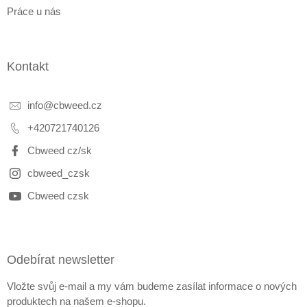
Práce u nás
Kontakt
info
@
cbweed.cz
+420721740126
Cbweed cz/sk
cbweed_czsk
Cbweed czsk
Odebírat newsletter
Vložte svůj e-mail a my vám budeme zasílat informace o nových
produktech na našem e-shopu.