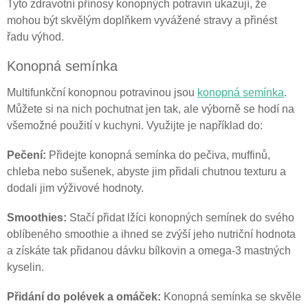
Tyto zdravotní přínosy konopných potravin ukazují, že
mohou být skvělým doplňkem vyvážené stravy a přinést
řadu výhod.
Konopná semínka
Multifunkční konopnou potravinou jsou
konopná semínka
.
Můžete si na nich pochutnat jen tak, ale výborně se hodí na
všemožné použití v kuchyni. Využijte je například do:
Pečení:
Přidejte konopná semínka do pečiva, muffinů,
chleba nebo sušenek, abyste jim přidali chutnou texturu a
dodali jim výživové hodnoty.
Smoothies:
Stačí přidat lžíci konopných semínek do svého
oblíbeného smoothie a ihned se zvýší jeho nutriční hodnota
a získáte tak přidanou dávku bílkovin a omega-3 mastných
kyselin.
Přidání do polévek a omáček:
Konopná semínka se skvěle