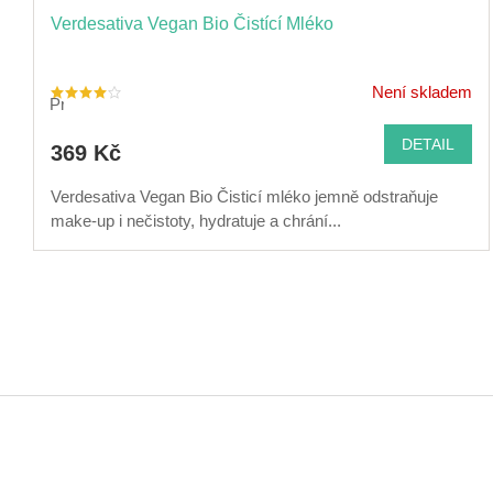
Verdesativa Vegan Bio Čistící Mléko
Není skladem
Průměrné
hodnocení
produktu
je
DETAIL
369 Kč
4,0
z
5
hvězdiček.
Verdesativa Vegan Bio Čisticí mléko jemně odstraňuje
make-up i nečistoty, hydratuje a chrání...
Z
á
p
a