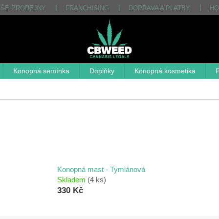
AŠE PRODEJNY
FRANCHISING
DOPRAVA A PLATBY
HO
Konopná semínka
Doplňky
Konopná kosmetika
P
Konopná mast - Tymiánová
Skladem
(4 ks)
330 Kč