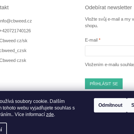
p
r
takt
Odebírat newsletter
v
k
Vložte svůj e-mail a my
info
@
cbweed.cz
y
shopu.
v
+420721740126
ý
E-mail
Cbweed cz/sk
p
i
cbweed_czsk
s
u
Cbweed czsk
Vložením e-mailu souhla
PŘIHLÁSIT SE
oužívá soubory cookie. Dalším
Odmítnout
S
 tohoto webu vyjadřujete souhlas s
ebook
váním.. Více informací
zde
.
í
nastavení cookies