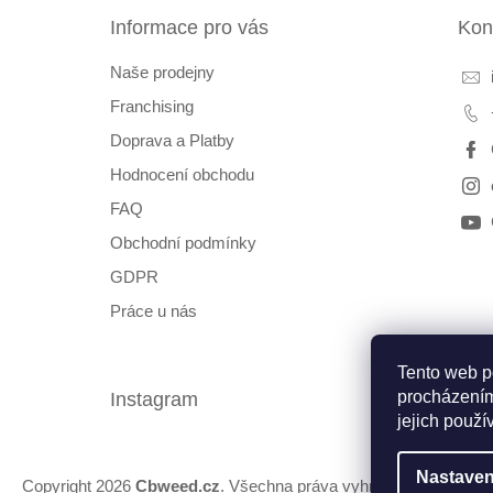
t
Informace pro vás
Kon
í
Naše prodejny
Franchising
Doprava a Platby
Hodnocení obchodu
FAQ
Obchodní podmínky
GDPR
Práce u nás
Tento web p
procházením
Instagram
Fac
jejich použí
Nastaven
Copyright 2026
Cbweed.cz
. Všechna práva vyhrazena.
Upravit 