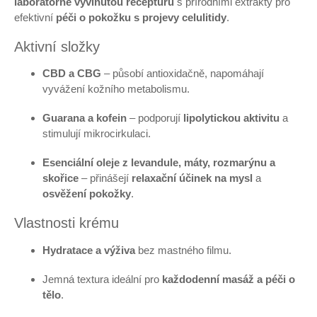
laboratorně vyvinutou recepturu
s přírodními extrakty pro
efektivní
péči o pokožku s projevy celulitidy
.
Aktivní složky
CBD a CBG
– působí antioxidačně, napomáhají
vyvážení kožního metabolismu.
Guarana a kofein
– podporují
lipolytickou aktivitu
a
stimulují mikrocirkulaci.
Esenciální oleje z levandule, máty, rozmarýnu a
skořice
– přinášejí
relaxační účinek na mysl
a
osvěžení pokožky
.
Vlastnosti krému
Hydratace a výživa
bez mastného filmu.
Jemná textura ideální pro
každodenní masáž a péči o
tělo
.