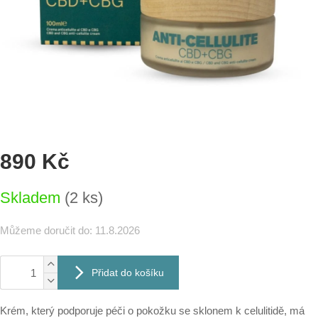
890 Kč
Měrná
Skladem
(2 ks)
cena:
Můžeme doručit do:
11.8.2026
Přidat do košíku
Krém, který p
odporuje péči o pokožku se sklonem k celulitidě, má