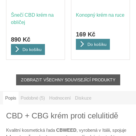
Šnečí CBD krém na
Konopný krém na ruce
obličej
169 Kč
890 Kč
Do košíku
Do košíku
ZOBRAZIT VŠECHNY SOUVISEJÍCÍ PRODUKTY
Popis
Podobné (5)
Hodnocení
Diskuze
CBD + CBG krém proti celulitidě
Kvalitní kosmetická řada
CBWEED
, vyrobená v Itálii, spojuje