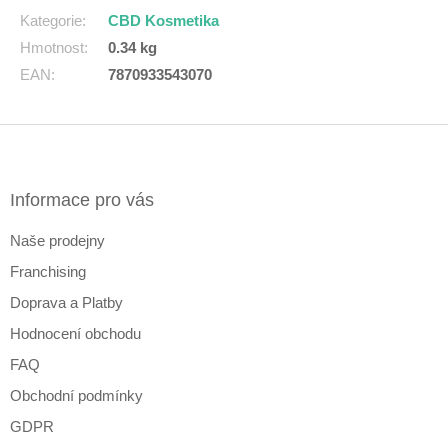
Kategorie
:
CBD Kosmetika
Hmotnost
:
0.34 kg
EAN
:
7870933543070
Z
á
p
a
Informace pro vás
t
Naše prodejny
í
Franchising
Doprava a Platby
Hodnocení obchodu
FAQ
Obchodní podmínky
GDPR