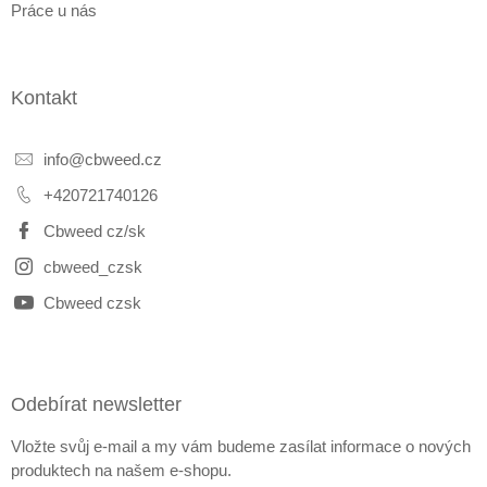
Práce u nás
Kontakt
info
@
cbweed.cz
+420721740126
Cbweed cz/sk
cbweed_czsk
Cbweed czsk
Odebírat newsletter
Vložte svůj e-mail a my vám budeme zasílat informace o nových
produktech na našem e-shopu.