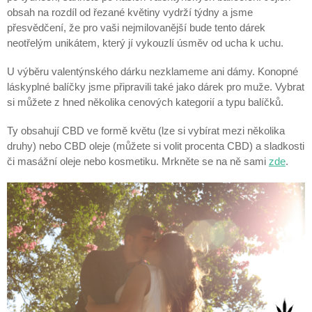
obsah na rozdíl od řezané květiny vydrží týdny a jsme
přesvědčení, že pro vaši nejmilovanější bude tento dárek
neotřelým unikátem, který jí vykouzlí úsměv od ucha k uchu.
U výběru valentýnského dárku nezklameme ani dámy. Konopné
láskyplné balíčky jsme připravili také jako dárek pro muže. Vybrat
si můžete z hned několika cenových kategorií a typu balíčků.
Ty obsahují CBD ve formě květu (lze si vybírat mezi několika
druhy) nebo CBD oleje (můžete si volit procenta CBD) a sladkosti
či masážní oleje nebo kosmetiku. Mrkněte se na ně sami
zde
.