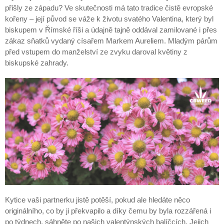
přišly ze západu? Ve skutečnosti má tato tradice čistě evropské
kořeny – její původ se váže k životu svatého Valentina, který byl
biskupem v Římské říši a údajně tajně oddával zamilované i přes
zákaz sňatků vydaný císařem Markem Aureliem. Mladým párům
před vstupem do manželství ze zvyku daroval květiny z
biskupské zahrady.
Kytice vaši partnerku jistě potěší, pokud ale hledáte něco
originálního, co by ji překvapilo a díky čemu by byla rozzářená i
po týdnech, sáhněte po našich
valentýnských balíčcích
. Jejich