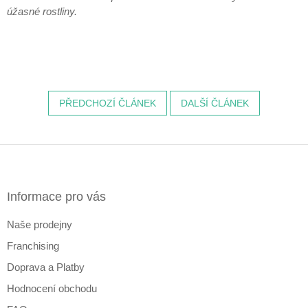
úžasné rostliny.
PŘEDCHOZÍ ČLÁNEK
DALŠÍ ČLÁNEK
Z
á
p
a
Informace pro vás
t
Naše prodejny
í
Franchising
Doprava a Platby
Hodnocení obchodu