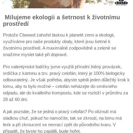
Milujeme ekologii a šetrnost k životnímu
prostředí
Protože Cbweed zahořel láskou k planetě zemi a ekologii,
využíváme pro naše produkty obaly, které jsou šetrné k
životnímu prostředí. A maximálně zodpovědně a zeleně se
snažíme myslet také při dopravě.
Pro valentýnské balíčky jsme využili přírodní lněný provázek,
srdíčka z kartonu a tzv. pravý celofán, který je 100% biologicky
odbouratelný. Je však potřeba, abyste splnili jeden důležitý krok k
tomu, aby to bylo možné – celofán neházejte do směsného
odpadu, ale do kvalitního kompostu, kde se rozloží v průměru za
28 až 60 dní.
A jak poznáte, že se jedná o pravý celofán? Po olíznutí má
sladkou chuť, pokud ho namočíte, tak se zkroutí, na lomu má
lesk a při zkroucení se nevrací zpět do původního tvaru. V
případě, že byste ho zapálili, bude hořet.