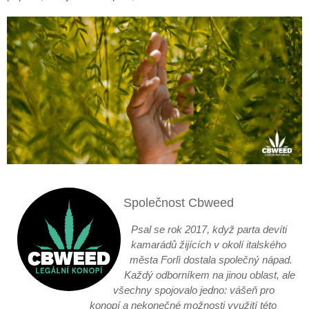
Společnost Cbweed
Psal se rok 2017, když parta devíti
kamarádů žijících v okolí italského
města Forlì dostala společný nápad.
Každý odborníkem na jinou oblast, ale
všechny spojovalo jedno: vášeň pro
konopí a nekonečné možnosti využití této