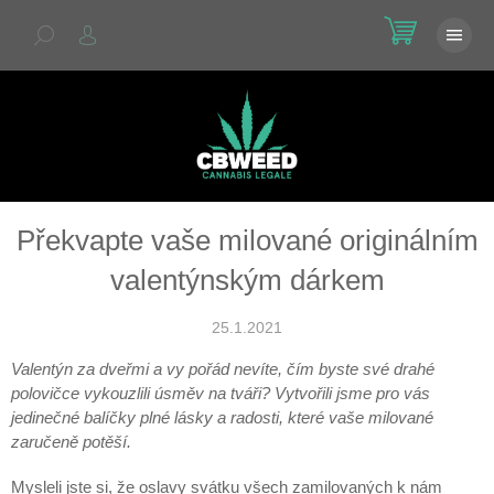
Přejít
NÁKU
na
KOŠÍK
obsah
Překvapte vaše milované originálním
valentýnským dárkem
25.1.2021
Valentýn za dveřmi a vy pořád nevíte, čím byste své drahé
polovičce vykouzlili úsměv na tváři? Vytvořili jsme pro vás
jedinečné balíčky plné lásky a radosti, které vaše milované
zaručeně potěší.
Mysleli jste si, že oslavy svátku všech zamilovaných k nám