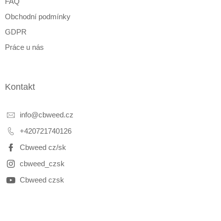
FAQ
Obchodní podmínky
GDPR
Práce u nás
Kontakt
info
@
cbweed.cz
+420721740126
Cbweed cz/sk
cbweed_czsk
Cbweed czsk