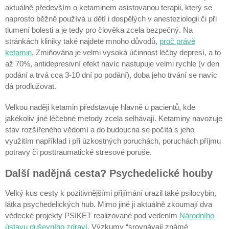
aktuálně především o ketaminem asistovanou terapii, který se
naprosto běžně používá u dětí i dospělých v anesteziologii či při
tlumení bolesti a je tedy pro člověka zcela bezpečný. Na
stránkách kliniky také najdete mnoho důvodů,
proč právě
ketamin
. Zmiňována je velmi vysoká účinnost léčby depresí, a to
až 70%, antidepresivní efekt navíc nastupuje velmi rychle (v den
podání a trvá cca 3-10 dní po podání), doba jeho trvání se navíc
dá prodlužovat.
Velkou naději ketamin představuje hlavně u pacientů, kde
jakékoliv jiné léčebné metody zcela selhávají. Ketaminy navozuje
stav rozšířeného vědomí a do budoucna se počítá s jeho
využitím například i při úzkostných poruchách, poruchách příjmu
potravy či posttraumatické stresové poruše.
Další nadějná cesta? Psychedelické houby
Velký kus cesty k pozitivnějšími přijímání urazil také psilocybin,
látka psychedelických hub. Mimo jiné ji aktuálně zkoumají dva
vědecké projekty PSIKET realizované pod vedením
Národního
ústavu duševního zdraví
. Výzkumy “srovnávají známé