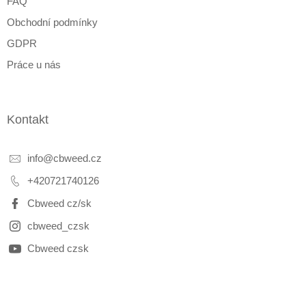
FAQ
Obchodní podmínky
GDPR
Práce u nás
Kontakt
info
@
cbweed.cz
+420721740126
Cbweed cz/sk
cbweed_czsk
Cbweed czsk