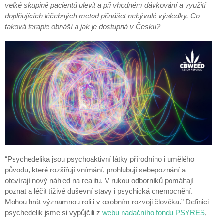
velké skupině pacientů ulevit a při vhodném dávkování a využití
doplňujících léčebných metod přinášet nebývalé výsledky. Co
taková terapie obnáší a jak je dostupná v Česku?
“Psychedelika jsou psychoaktivní látky přírodního i umělého
původu, které rozšiřují vnímání, prohlubují sebepoznání a
otevírají nový náhled na realitu. V rukou odborníků pomáhají
poznat a léčit tíživé duševní stavy i psychická onemocnění.
Mohou hrát významnou roli i v osobním rozvoji člověka.” Definici
psychedelik jsme si vypůjčili z
webu nadačního fondu PSYRES
,