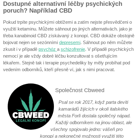
Dostupné alternativní léčby psychických
poruch? Například CBD
Pokud trpíte psychickými obtížemi a zatím nejste přesvědčeni o
využití ketaminu. Můžete sáhnout po jiných alternativách. jako je
třeba kanabinoid CBD získávaný z konopí. CBD dokáže obstojně
bojovat nejen se sezónními
depresemi
. Sáhnout po něm můžete
zkusit i v případě
psychóz
a
schizofrenie
. V případě psychických
nemocí je ale vždy dobré léčbu konzultovat s ošetřujícím
lékařem. Stejně tak i terapie psychedeliky by měly probíhat pod
vedením odborníků, kteří přesně ví, jak s nimi pracovat.
Společnost Cbweed
Psal se rok 2017, když parta devíti
kamarádů žijících v okolí italského
města Forlì dostala společný nápad.
Každý odborníkem na jinou oblast, ale
všechny spojovalo jedno: vášeň pro
konopí a nekonečné možnosti využití této