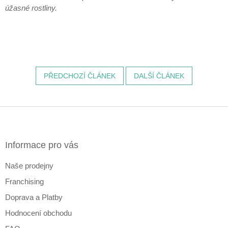
úžasné rostliny.
PŘEDCHOZÍ ČLÁNEK
DALŠÍ ČLÁNEK
Z
á
p
a
Informace pro vás
t
Naše prodejny
í
Franchising
Doprava a Platby
Hodnocení obchodu