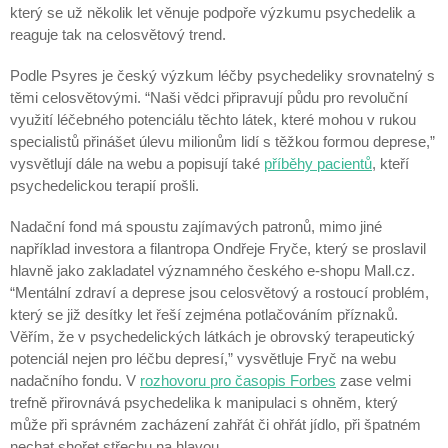
který se už několik let věnuje podpoře výzkumu psychedelik a
reaguje tak na celosvětový trend.
Podle Psyres je český výzkum léčby psychedeliky srovnatelný s
těmi celosvětovými. “Naši vědci připravují půdu pro revoluční
využití léčebného potenciálu těchto látek, které mohou v rukou
specialistů přinášet úlevu milionům lidí s těžkou formou deprese,”
vysvětlují dále na webu a popisují také
příběhy pacientů
, kteří
psychedelickou terapií prošli.
Nadační fond má spoustu zajímavých patronů, mimo jiné
například investora a filantropa Ondřeje Fryče, který se proslavil
hlavně jako zakladatel významného českého e-shopu Mall.cz.
“Mentální zdraví a deprese jsou celosvětový a rostoucí problém,
který se již desítky let řeší zejména potlačováním příznaků.
Věřím, že v psychedelických látkách je obrovský terapeutický
potenciál nejen pro léčbu depresí,” vysvětluje Fryč na webu
nadačního fondu. V
rozhovoru pro časopis Forbes
zase velmi
trefně přirovnává psychedelika k manipulaci s ohněm, který
může při správném zacházení zahřát či ohřát jídlo, při špatném
nechat shořet střechu na hlavou.