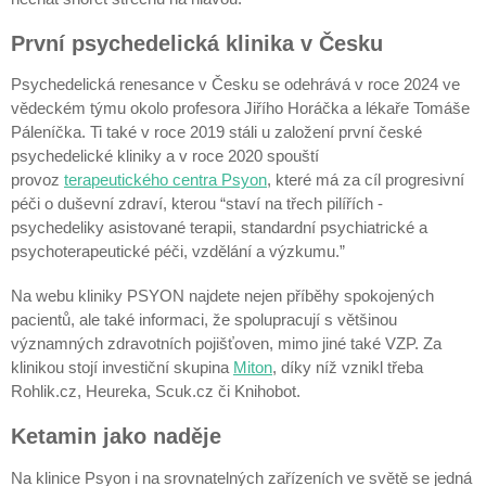
První psychedelická klinika v Česku
Psychedelická renesance v Česku se odehrává v roce 2024 ve
vědeckém týmu okolo profesora Jiřího Horáčka a lékaře Tomáše
Páleníčka. Ti také v roce 2019 stáli u založení první české
psychedelické kliniky a v roce 2020 spouští
provoz
terapeutického centra Psyon
, které má za cíl progresivní
péči o duševní zdraví, kterou “staví na třech pilířích -
psychedeliky asistované terapii, standardní psychiatrické a
psychoterapeutické péči, vzdělání a výzkumu.”
Na webu kliniky PSYON najdete nejen příběhy spokojených
pacientů, ale také informaci, že spolupracují s většinou
významných zdravotních pojišťoven, mimo jiné také VZP. Za
klinikou stojí investiční skupina
Miton
, díky níž vznikl třeba
Rohlik.cz, Heureka, Scuk.cz či Knihobot.
Ketamin jako naděje
Na klinice Psyon i na srovnatelných zařízeních ve světě se jedná