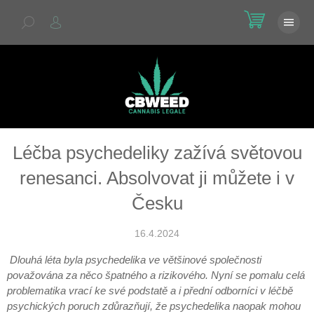
Přejít
NÁKU
na
KOŠÍK
obsah
Léčba psychedeliky zažívá světovou
renesanci. Absolvovat ji můžete i v
Česku
16.4.2024
Dlouhá léta byla psychedelika ve většinové společnosti
považována za něco špatného a rizikového. Nyní se pomalu celá
problematika vrací ke své podstatě a i přední odborníci v léčbě
psychických poruch zdůrazňují, že psychedelika naopak mohou