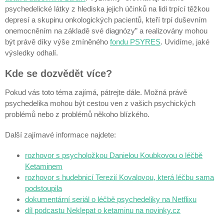
psychedelické látky z hlediska jejich účinků na lidi trpící těžkou
depresí a skupinu onkologických pacientů, kteří trpí duševním
onemocněním na základě své diagnózy” a realizovány mohou
být právě díky výše zmíněného
fondu PSYRES
. Uvidíme, jaké
výsledky odhalí.
Kde se dozvědět více?
Pokud vás toto téma zajímá, pátrejte dále. Možná právě
psychedelika mohou být cestou ven z vašich psychických
problémů nebo z problémů někoho blízkého.
Další zajímavé informace najdete:
rozhovor s psycholožkou Danielou Koubkovou o léčbě
Ketaminem
rozhovor s hudebnicí Terezií Kovalovou, která léčbu sama
podstoupila
dokumentární seriál o léčbě psychedeliky na Netflixu
díl podcastu Neklepat o ketaminu na novinky.cz