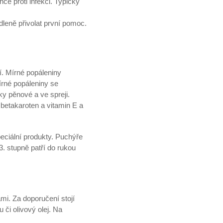
ce proti infekci. Typicky
dleně přivolat první pomoc.
í. Mírné popáleniny
írné popáleniny se
ky pěnové a ve spreji.
 betakaroten a vitamin E a
peciální produkty. Puchýře
3. stupně patří do rukou
mi. Za doporučení stojí
 či olivový olej. Na