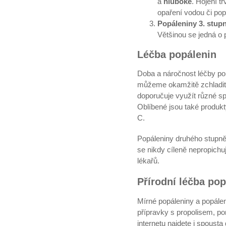
a
hluboké
. Hojení t
opaření vodou či pop
Popáleniny 3. stup
Většinou se jedná o p
Léčba popálenin
Doba a náročnost léčby po
můžeme okamžitě zchladit 
doporučuje využít různé sp
Oblíbené jsou také produkt
C.
Popáleniny druhého stupně 
se nikdy cíleně nepropichuj
lékařů.
Přírodní léčba pop
Mírné popáleniny a popálen
přípravky s propolisem, pom
internetu najdete i spousta