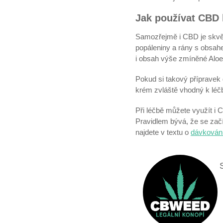
Jak používat CBD 
Samozřejmě i CBD je skvěl
popáleniny a rány s obsah
i obsah výše zmíněné Aloe 
Pokud si takový přípravek d
krém zvláště vhodný k léč
Při léčbě můžete využít i CB
Pravidlem bývá, že se zač
najdete v textu o
dávkován