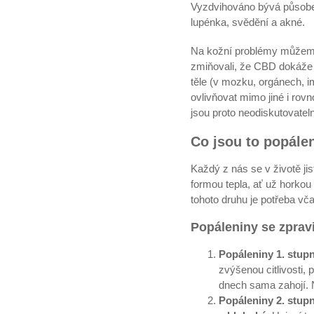
Vyzdvihováno bývá působení
lupénka, svědění a akné.
Na kožní problémy můžeme
zmiňovali, že CBD dokáže 
těle (v mozku, orgánech, i
ovlivňovat mimo jiné i ro
jsou proto neodiskutovatel
Co jsou to popále
Každý z nás se v životě ji
formou tepla, ať už horko
tohoto druhu je potřeba vč
Popáleniny se zpravid
Popáleniny 1. stup
zvýšenou citlivosti,
dnech sama zahojí. N
Popáleniny 2. stup