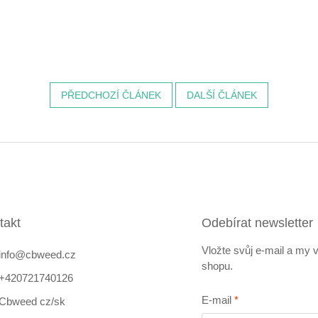
PŘEDCHOZÍ ČLÁNEK
DALŠÍ ČLÁNEK
takt
Odebírat newsletter
Vložte svůj e-mail a my
info
@
cbweed.cz
shopu.
+420721740126
E-mail
Cbweed cz/sk