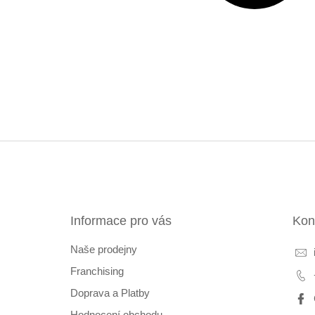
Z
á
p
a
t
Informace pro vás
Kon
í
Naše prodejny
Franchising
Doprava a Platby
Hodnocení obchodu