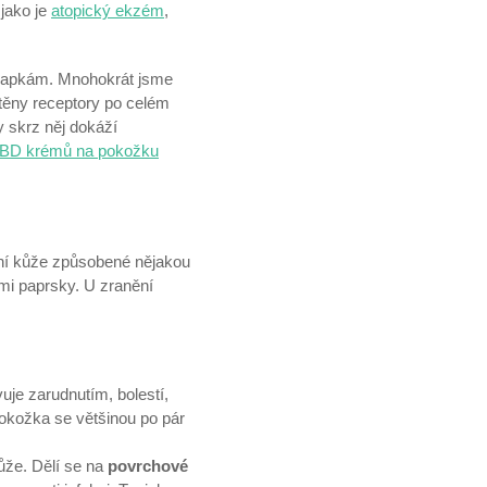
 jako je
atopický ekzém
,
kapkám. Mnohokrát jsme
těny receptory po celém
y skrz něj dokáží
BD krémů na pokožku
nění kůže způsobené nějakou
mi paprsky. U zranění
uje zarudnutím, bolestí,
pokožka se většinou po pár
kůže. Dělí se na
povrchové