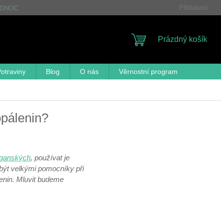
Přihlášení
DNOCENÍ OBCHODU
FAQ
OBCHODNÍ PODMÍNKY
GDP
NÁKUPNÍ
Prázdný košík
KOŠÍK
otraviny
Blog
O nás
Věrnostní program
pálenin?
ganských
, používat je
 být velkými pomocníky při
lenin. Mluvit budeme