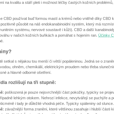
 na kvalitu a stáří pleti i možnost léčby častých kožních problémů,
 CBD používat buď formou mastí a krémů nebo vnitřně díky CBD 
pozitivně působit na náš endokanabinoidní systém, který má rozmís
munitním systému, nervové soustavě i kůži). CBD a další kanabinoid
vnováhu v našich kožních buňkách a pomáhat s hojením ran.
Účinky C
né.
niny?
stě setkal s nějakou tou menší či větší popáleninou. Jedná se o zra
u vodou, ohněm, chemikálií, elektrickým proudem nebo třeba sluneční
asné a hlavně odborné ošetření.
la rozlišují na tři stupně:
ně:
poškozená je pouze nejsvrchnější část pokožky, typicky se projev
 případně lehkým otokem. Nehrozí infekce, nevytvářejí se puchýře a 
icméně i tady je důležité vhodná péče. Typicky spáleniny od slunce.
ně:
závažnější forma zranění, které většinou zasahuje i hlubší části 