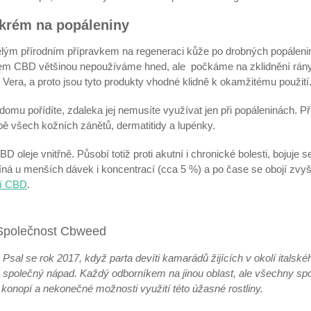
krém na popáleniny
ým přírodním přípravkem na regeneraci kůže po drobných popáleni
em CBD většinou nepoužíváme hned, ale počkáme na zklidnění rány
Vera, a proto jsou tyto produkty vhodné klidně k okamžitému použití
omu pořídíte, zdaleka jej nemusíte využívat jen při popáleninách. Př
bě všech kožních zánětů, dermatitidy a lupénky.
D oleje vnitřně. Působí totiž proti akutní i chronické bolesti, bojuje 
íná u menších dávek i koncentrací (cca 5 %) a po čase se obojí zvy
í CBD
.
Společnost Cbweed
Psal se rok 2017, když parta devíti kamarádů žijících v okolí italské
společný nápad. Každý odborníkem na jinou oblast, ale všechny spo
konopí a nekonečné možnosti využití této úžasné rostliny.