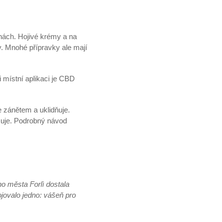
nách. Hojivé krémy a na
. Mnohé přípravky ale mají
.
i místní aplikaci je CBD
se zánětem a uklidňuje.
šuje. Podrobný návod
ho města Forlì dostala
jovalo jedno: vášeň pro