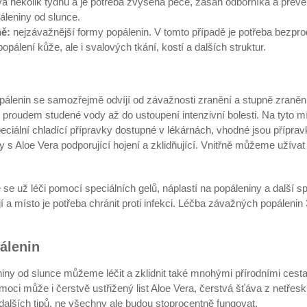
rvá několik týdnů a je potřeba zvýšená péče, zásah odborníka a preven
áleniny od slunce.
ně:
nejzávažnější formy popálenin. V tomto případě je potřeba bezpro
opálení kůže, ale i svalových tkání, kostí a dalších struktur.
pálenin se samozřejmě odvíjí od závažnosti zranění a stupně zraněn
proudem studené vody až do ustoupení intenzivní bolesti. Na tyto m
eciální chladící přípravky dostupné v lékárnách, vhodné jsou příprav
y s Aloe Vera podporující hojení a zklidňující. Vnitřně můžeme užívat
se už léči pomocí speciálních gelů, náplastí na popáleniny a další s
í a místo je potřeba chránit proti infekci. Léčba závažných popálenin 
álenin
iny od slunce můžeme léčit a zklidnit také mnohými přírodními cesta
oci může i čerstvě ustřižený list Aloe Vera, čerstvá šťáva z netřesku
 dalších tipů, ne všechny ale budou stoprocentně fungovat.