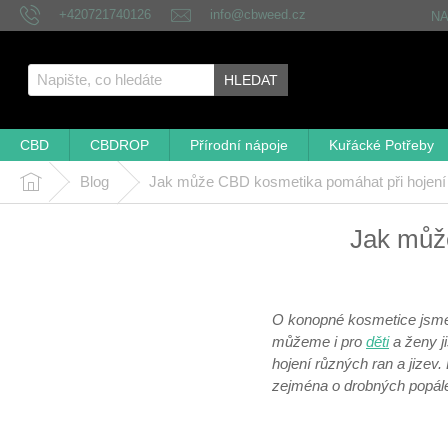
Přejít
+420721740126
info@cbweed.cz
N
na
obsah
HLEDAT
CBD
CBDROP
Přírodní nápoje
Kuřácké Potřeby
Blog
Jak může CBD kosmetika pomáhat při hojení
Domů
Jak můž
O konopné kosmetice jsme
můžeme i pro
děti
a ženy j
hojení různých ran a jizev
zejména o drobných popále