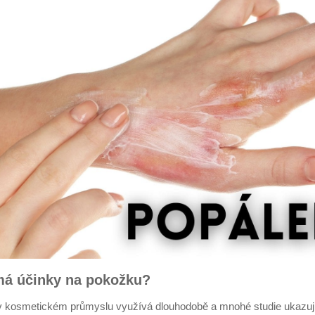
má účinky na pokožku?
 v kosmetickém průmyslu využívá dlouhodobě a mnohé studie ukazují