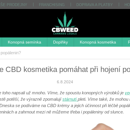
AŠE PRODEJNY
FRANCHISING
DOPRAVA A PLATBY
HO
Konopná semínka
Doplňky
Konopná kosmetika
P
 popálenin?
e CBD kosmetika pomáhat při hojení po
6.8.2024
 toho napsali už mnoho. Víme, že spoustu konopných výrobků je
ve
istě potěší, že výrazně zpomalují
stárnutí
pleti. Víme také, že mohou
. Dneska se podíváme na CBD krémy a jejich účinnost při léčbě popá
ninách a zahrnout mezi ně můžeme třeba i popáleniny od slunce.